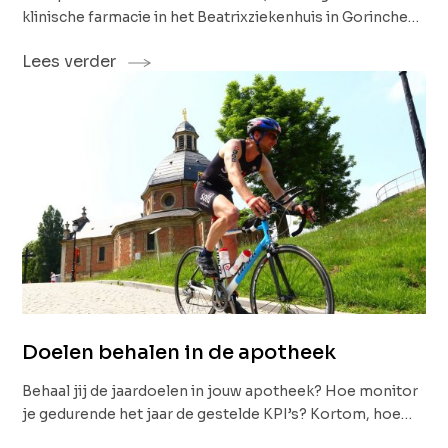
klinische farmacie in het Beatrixziekenhuis in Gorinchem.
Al langere tijd werken we nauw met Mark samen. We
Lees verder
bieden het Beatrixziekenhuis vanuit DNFS
ondersteuning wanneer de organisatie behoefte heeft
aan nieuw of extra personeel. We zijn Mark dankbaar dat
hij de tijd wilde nemen om zijn inzichten en uitdagingen
van de afgelopen tijd met ons te delen.<br />
Doelen behalen in de apotheek
Behaal jij de jaardoelen in jouw apotheek? Hoe monitor
je gedurende het jaar de gestelde KPI’s? Kortom, hoe
bepaal je of je al dan niet tevreden bent over afgelopen