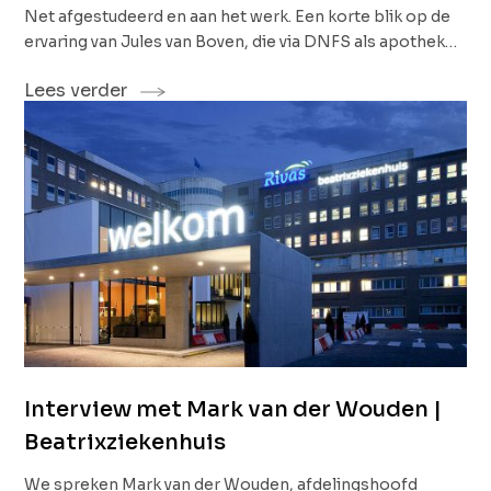
Net afgestudeerd en aan het werk. Een korte blik op de
ervaring van Jules van Boven, die via DNFS als apotheker
aan de slag is gegaan bij Fagron Sterile Services
Lees verder
Nederland (FSS NL). Onlangs is hij gestart bij deze
mooie organisatie in Hoogeveen. Tijdens zijn studie
werd zijn interesse voor het ontwikkelen van medicijnen
gewekt, onder andere door het vak productzorg. Zijn
ambitie om in zijn eerste baan vooral inhoudelijk en met
het product bezig te zijn, is inmiddels waargemaakt.
Interview met Mark van der Wouden |
Beatrixziekenhuis
We spreken Mark van der Wouden, afdelingshoofd