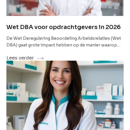
Wet DBA voor opdrachtgevers in 2026
De Wet Deregulering Beoordeling Arbeidsrelaties (Wet
DBA) gaat grote impact hebben op de manier waarop
opdrachtgevers en zelfstandige zorgprofessionals in
Lees verder
2026 gaan samenwerken. Wat houdt de wet precies in en
waarom is dit belangrijk voor de zorgsector? En hoe
kunnen opdrachtgevers zich hierop voorbereiden?