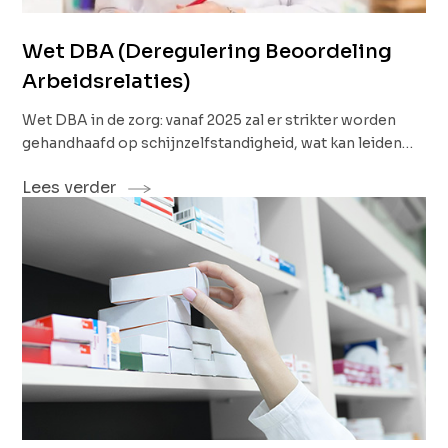
Wet DBA (Deregulering Beoordeling
Arbeidsrelaties)
Wet DBA in de zorg: vanaf 2025 zal er strikter worden
gehandhaafd op schijnzelfstandigheid, wat kan leiden
tot boetes en naheffingen. In deze blog gaan we jou
Lees verder
uitleggen wat deze wet inhoudt en voor jou kan
betekenen.