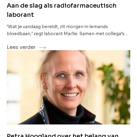
Aan de slag als radiofarmaceutisch
laborant
‘Wat je vandaag bereidt, zit morgen in iemands
bloedbaan,’ zegt laborant Marlie. Samen met collega’s
Lauren en Rami werkt ze op de productieafdeling van GE
Lees verder
HealthCare, waar ze radioactieve producten voor de
gezondheidszorg produceren. Loop een dagje mee en je
ontdekt al snel: dit werk is spannend, uitdagend en geeft
veel voldoening. Welkom in één van de grootste
radiofarmaceutische laboratoria van Nederland.
Petra Hoogland over het belang van