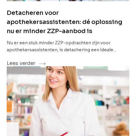
Detacheren voor
apothekersassistenten: dé oplossing
nu er minder ZZP-aanbod is
Nu er een stuk minder ZZP-opdrachten zijn voor
apothekersassistenten, is detachering een ideale
oplossing. Je behoudt de flexibiliteit waar je zo aan
Lees verder
gewend bent. Tegelijk heb je minder administratieve
rompslomp. <br /> <br /> Benieuwd of detachering ook
bij jou past? We vertellen wat detachering inhoudt en
hoe we bij DNFS zorgen voor vrijheid in jouw
opdrachten en contract.