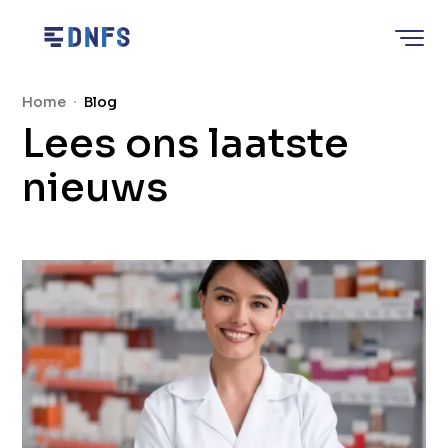
Home
U bevindt zich hier:
Home
Blog
Lees ons laatste
nieuws
Alle blog artikelen