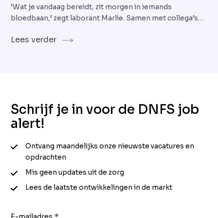
‘Wat je vandaag bereidt, zit morgen in iemands
bloedbaan,’ zegt laborant Marlie. Samen met collega’s
Lauren en Rami werkt ze op de productieafdeling van GE
Lees verder
HealthCare, waar ze radioactieve producten voor de
gezondheidszorg produceren. Loop een dagje mee en je
ontdekt al snel: dit werk is spannend, uitdagend en geeft
veel voldoening. Welkom in één van de grootste
radiofarmaceutische laboratoria van Nederland.
Schrijf je in voor de DNFS job
alert!
Ontvang maandelijks onze nieuwste vacatures en
opdrachten
Mis geen updates uit de zorg
Lees de laatste ontwikkelingen in de markt
E-mailadres
*