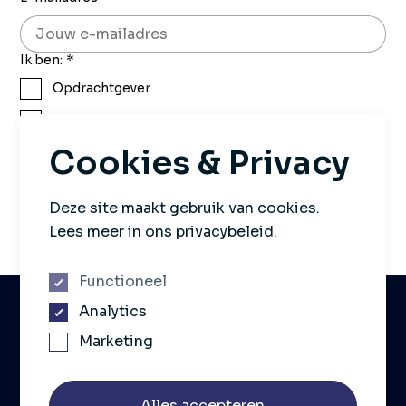
Ik ben:
*
Opdrachtgever
Kandidaat
Cookies & Privacy
Aanmelden
Deze site maakt gebruik van cookies.
Wij gaan altijd zorgvuldig met jouw gegevens om.
Lees meer in ons privacybeleid.
Functioneel
Analytics
Marketing
Wij brengen professionals en organisaties in de
farmaceutische sector bij elkaar.
Alles accepteren