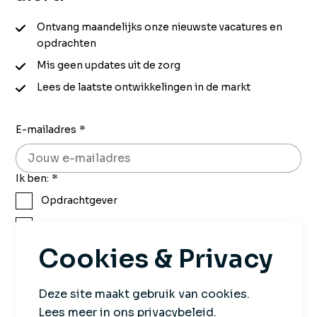
Ontvang maandelijks onze nieuwste vacatures en
opdrachten
Mis geen updates uit de zorg
Lees de laatste ontwikkelingen in de markt
E-mailadres
*
Ik ben:
*
Opdrachtgever
Kandidaat
Cookies & Privacy
Aanmelden
Deze site maakt gebruik van cookies.
Wij gaan altijd zorgvuldig met jouw gegevens om.
Lees meer in ons privacybeleid.